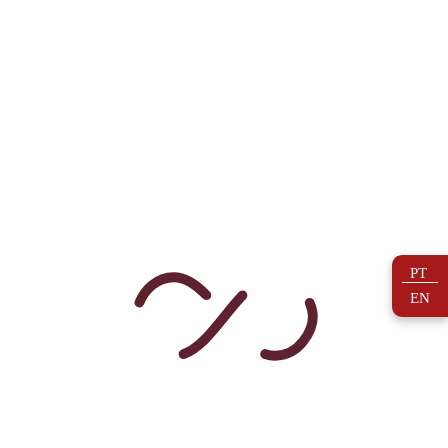
nossa gastronomia.
Criámos um conceito inovador num ambiente
acolhedor, pensado para o bem-estar de quem nos
visita. Convidamo-lo a desfrutar de uma experiência de
degustação, explorando os sabores que definem a
identidade desta região rica em história e tradição.
A nossa intenção é preservar e valorizar o que de
melhor Santar e a região do Dão têm para oferecer,
promovendo produtos únicos que refletem emoções,
memórias e o gosto por manter vivas as tradições
locais.
PT
EN