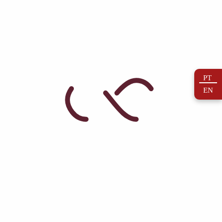
Reserva Tinto 2018
PT
10,00
€
com IVA incluído
EN
Adicionar