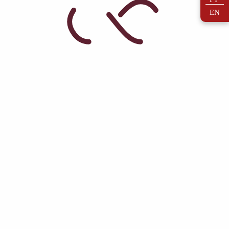
EN
Contactos
Email:
geral@fidalgasdesantar.pt
Tel.:
(+351) 232 945 071
Custo da chamada para a rede fixa nacional
Horário de atendimento
Segunda-feira a sábado, das 09h00 às 18h00
Entidade exploradora
Vinassantar – Sociedade Agrícola, Lda.
NIF / NIPC:
509929583
Morada:
Rua Vale Moledo 3, 3520-111 Casal-Sancho,
Portugal
Aviso legal
Venda de bebidas alcoólicas proibida a menores de 18
anos